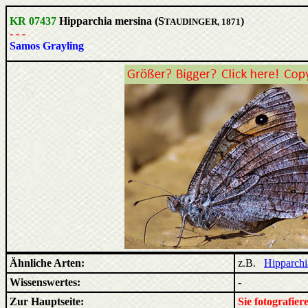
KR 07437
Hipparchia mersina (S
)
TAUDINGER, 1871
- - -
Samos Grayling
Ähnliche Arten:
z.B.
Hipparchi
Wissenswertes:
-
Zur Hauptseite:
Sie fotografie