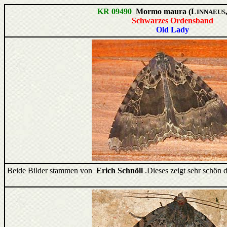
KR 09490
Mormo maura (L
INNAEUS
Schwarzes Ordensband
Old Lady
Beide Bilder stammen von
Erich Schnöll
.Dieses zeigt sehr schön 