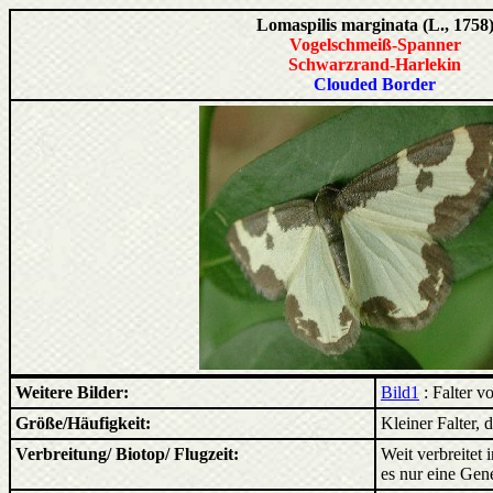
Lomaspilis marginata (L., 1758
Vogelschmeiß-Spanner
Schwarzrand-Harlekin
Clouded Border
Weitere Bilder:
Bild1
: Falter v
Größe/Häufigkeit:
Kleiner Falter, 
Verbreitung/ Biotop/ Flugzeit:
Weit verbreitet
es nur eine Gene