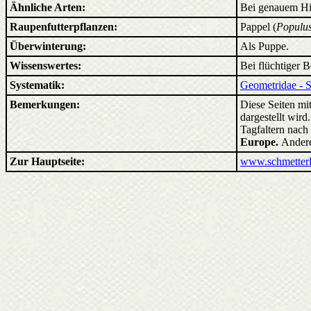
Ähnliche Arten:
Bei genauem Hi
Raupenfutterpflanzen:
Pappel (
Populus
Überwinterung:
Als Puppe.
Wissenswertes:
Bei flüchtiger 
Systematik:
Geometridae - 
Bemerkungen:
Diese Seiten mit
dargestellt wir
Tagfaltern nach
Europe.
Andere
Zur Hauptseite:
www.schmetterl