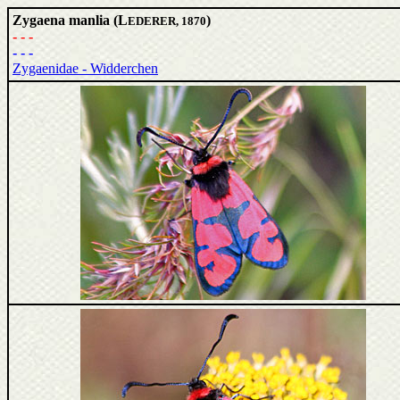
Zygaena manlia (L
)
EDERER, 1870
- - -
- - -
Zygaenidae - Widderchen