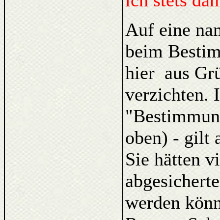
ich stets da
Auf eine na
beim Bestim
hier aus Gr
verzichten. 
"Bestimmung
oben) - gilt
Sie hätten v
abgesicherte
werden könne