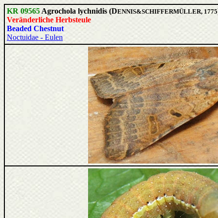
KR 09565
Agrochola lychnidis (D
ENNIS&SCHIFFERMÜLLER, 1775
Veränderliche Herbsteule
Beaded Chestnut
Noctuidae - Eulen