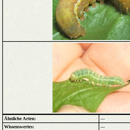
Ähnliche Arten:
---
Wissenswertes:
---