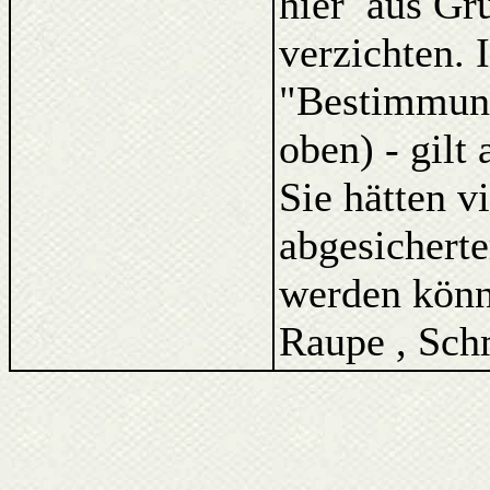
hier aus Gr
verzichten. 
"Bestimmung
oben) - gilt
Sie hätten v
abgesicherte
werden könne
Raupe , Schm