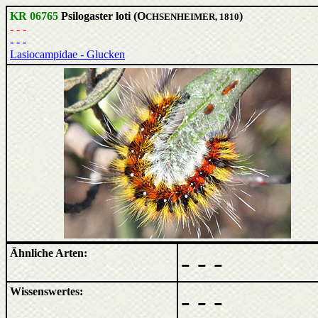
KR 06765
Psilogaster loti (O
)
CHSENHEIMER, 1810
- - -
- - -
Lasiocampidae - Glucken
Ähnliche Arten:
- - -
Wissenswertes:
- - -