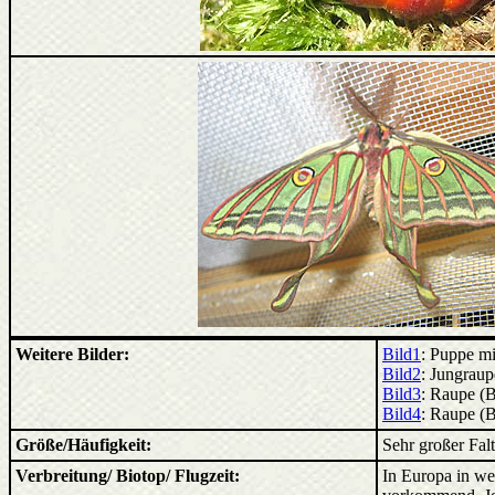
Weitere Bilder:
Bild1
: Puppe m
Bild2
: Jungraup
Bild3
: Raupe (
Bild4
: Raupe (
Größe/Häufigkeit:
Sehr großer Falt
Verbreitung/ Biotop/ Flugzeit:
In Europa in we