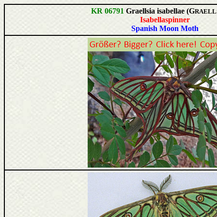
KR 06791
Graellsia isabellae (G
RAELLS
Isabellaspinner
Spanish Moon Moth