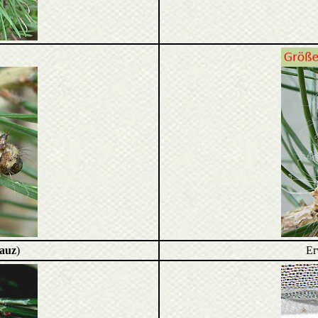
auz
)
Er