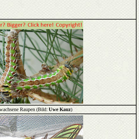
wachsene Raupen (Bild:
Uwe Kauz
)