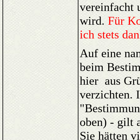
vereinfacht 
wird.
Für K
ich stets da
Auf eine na
beim Bestim
hier aus Gr
verzichten. 
"Bestimmung
oben) - gilt
Sie hätten v