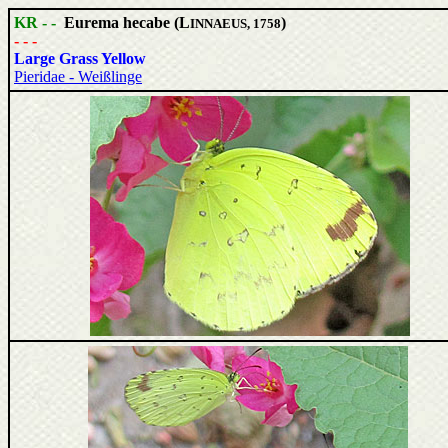
KR - -
Eurema hecabe (L
)
INNAEUS, 1758
- - -
Large Grass Yellow
Pieridae - Weißlinge