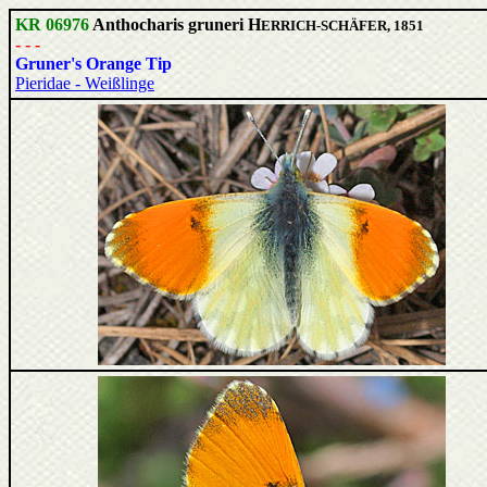
KR 06976
Anthocharis gruneri H
ERRICH-SCHÄFER, 1851
- - -
Gruner's Orange Tip
Pieridae - Weißlinge