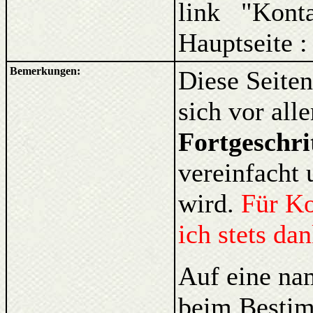
link "Kont
Hauptseite 
Bemerkungen:
Diese Seiten
sich vor al
Fortgeschri
vereinfacht 
wird.
Für K
ich stets da
Auf eine na
beim Bestim