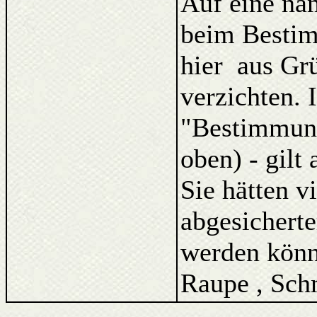
Auf eine na
beim Bestim
hier aus Gr
verzichten. 
"Bestimmung
oben) - gilt
Sie hätten v
abgesicherte
werden könne
Raupe , Schm