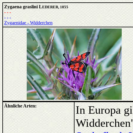
Zygaena graslini L
EDERER, 1855
- - -
- - -
Zygaenidae - Widderchen
Ähnliche Arten:
In Europa gi
Widderchen",