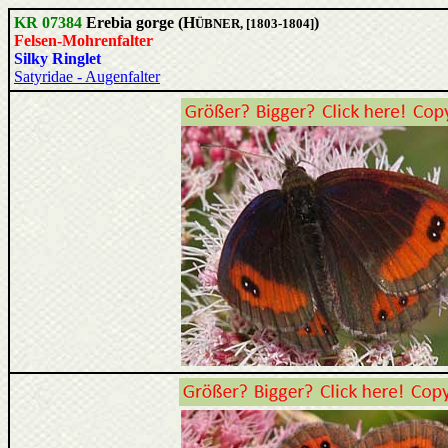
KR 07384
Erebia gorge (H
)
ÜBNER, [1803-1804]
Felsen-Mohrenfalter
Silky Ringlet
Satyridae - Augenfalter