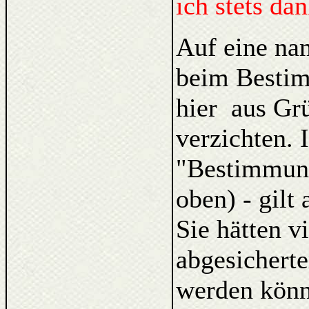
ich stets da
Auf eine na
beim Bestim
hier aus Gr
verzichten. 
"Bestimmung
oben) - gilt
Sie hätten v
abgesicherte
werden könne