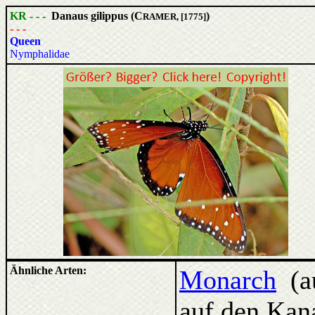
KR - - -
Danaus gilippus (C
)
RAMER, [1775]
- - -
Queen
Nymphalidae
Ähnliche Arten:
Monarch
(au
auf den Ka