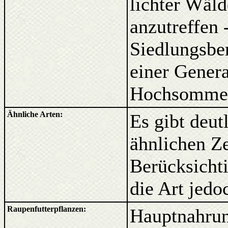
lichter Wäl
anzutreffen 
Siedlungsber
einer Gener
Hochsomme
Ähnliche Arten:
Es gibt deut
ähnlichen Ze
Berücksichti
die Art jedo
Raupenfutterpflanzen:
Hauptnahrung