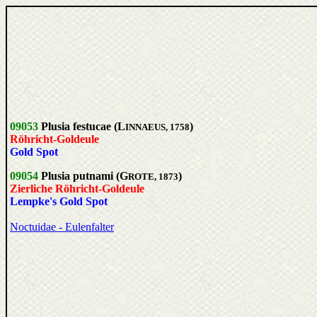
09053
Plusia festucae (L
)
INNAEUS, 1758
Röhricht-Goldeule
Gold Spot
09054
Plusia putnami (G
)
ROTE, 1873
Zierliche Röhricht-Goldeule
Lempke's Gold Spot
Noctuidae - Eulenfalter