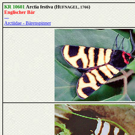
KR 10601
Arctia festiva (H
)
UFNAGEL, 1766
Englischer Bär
---
Arctiidae - Bärenspinner