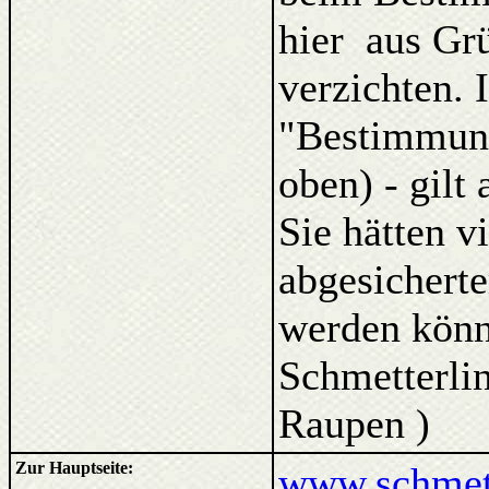
hier aus Gr
verzichten. 
"Bestimmung
oben) - gilt
Sie hätten v
abgesicherte
werden kön
Schmetterlin
Raupen )
Zur Hauptseite:
www.schmett