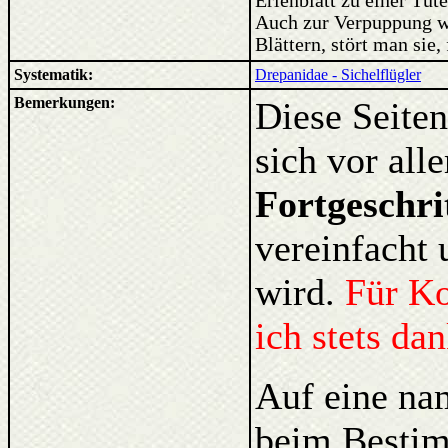
Erlenblatt zu einer Tüt
Auch zur Verpuppung wi
Blättern, stört man sie,
Systematik:
Drepanidae - Sichelflügler
Bemerkungen:
Diese Seiten
sich vor al
Fortgeschri
vereinfacht 
wird.
Für K
ich stets da
Auf eine na
beim Bestim