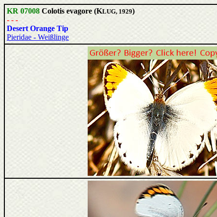
KR 07008
Colotis evagore (K
)
LUG, 1929
- - -
Desert Orange Tip
Pieridae - Weißlinge