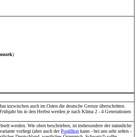
rouzek
)
t hat inzwischen auch im Osten die deutsche Grenze überschritten.
rühjahr bis in den Herbst werden je nach Klima 2 - 4 Generationen
hselt werden. Wie oben beschrieben, ist insbesondere der männliche
variante vorliegt (aber auch der
Postillion
kann - bei uns sehr selten -
tliches Deutschland, westliches Österreich, Schweiz?) sollte