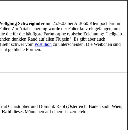
Wolfgang Schweighofer
am 25.9.03 bei A-3660 Kleinpöchlarn in
Falter. Zur Artabsicherung wurde der Falter kurz eingefangen, um
hatte die für die häufigste Farbmorphe typische Zeichnung: "hellgelb
enden dunklen Rand auf allen Flügeln". Es gibt aber auch
nd sehr schwer vom
Postillion
zu unterscheiden. Die Weibchen sind
eicht gelbliche Formen.
mit Christopher und Dominik Rabl (Österreich, Baden südl. Wien,
k Rabl
dieses Männchen auf einem Luzernefeld.