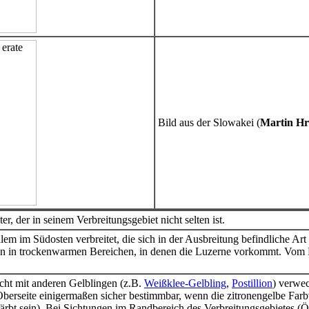
Bild aus der Slowakei (
Martin H
ter, der in seinem Verbreitungsgebiet nicht selten ist.
lem im Südosten verbreitet, die sich in der Ausbreitung befindliche Ar
gen in trockenwarmen Bereichen, in denen die Luzerne vorkommt. Vom F
icht mit anderen Gelblingen (z.B.
Weißklee-Gelbling
,
Postillion
) verwec
 Oberseite einigermaßen sicher bestimmbar, wenn die zitronengelbe Farb
färbt sein). Bei Sichtungen im Randbereich des Verbreitungsgebietes (Ös