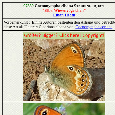
07330
Coenonympha elbana S
TAUDINGER, 1871
"Elba-Wiesenvögelchen"
Elban Heath
Vorbemerkung : Einige Autoren bestreiten den Artrang und betracht
diese Art als Unterart C.corinna elbana von
Coenonympha corinna