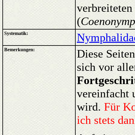
verbreitete
(
Coenonymp
Systematik:
Nymphalidae
Bemerkungen:
Diese Seiten
sich vor al
Fortgeschri
vereinfacht 
wird.
Für K
ich stets da