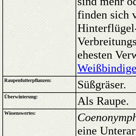
sind mehr o
finden sich 
Hinterflügel
Verbreitung
ehesten Ver
Weißbindig
Raupenfutterpflanzen:
Süßgräser.
Überwinterung:
Als Raupe.
Wissenswertes:
Coenonymph
eine Unterar