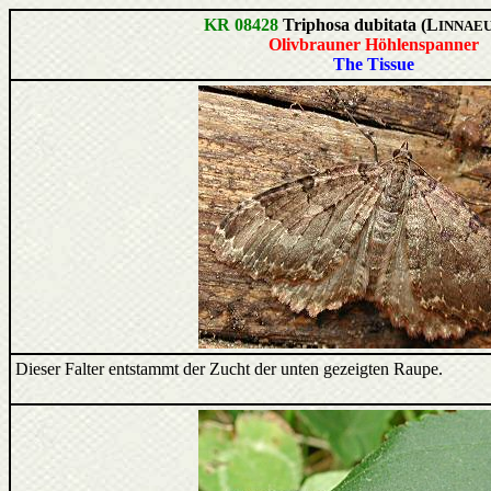
KR 08428
Triphosa dubitata (L
INNAEU
Olivbrauner Höhlenspanner
The Tissue
Dieser Falter entstammt der Zucht der unten gezeigten Raupe.