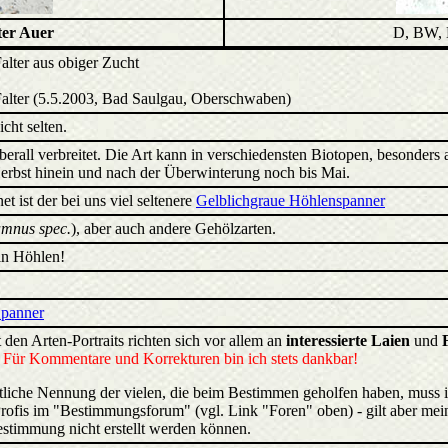
ter Auer
D, BW, 
Falter aus obiger Zucht
Falter (5.5.2003, Bad Saulgau, Oberschwaben)
icht selten.
berall verbreitet. Die Art kann in verschiedensten Biotopen, besonders
 Herbst hinein und nach der Überwinterung noch bis Mai.
et ist der bei uns viel seltenere
Gelblichgraue Höhlenspanner
mnus spec.
), aber auch andere Gehölzarten.
 in Höhlen!
Spanner
 den Arten-Portraits richten sich vor allem an
interessierte Laien
und
.
Für Kommentare und Korrekturen bin ich stets dankbar!
liche Nennung der vielen, die beim Bestimmen geholfen haben, muss 
rofis im "Bestimmungsforum" (vgl. Link "Foren" oben) - gilt aber mein
estimmung nicht erstellt werden können.