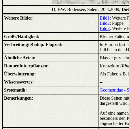
D, BW, Bodensee, Salem, 20.4.2009,
Die
Weitere Bilder:
Bild1
: Weitere 
Bild2
: Puppe
Bild3
: Weitere 
Größe/Häufigkeit:
Kleiner Falter, n
Verbreitung/ Biotop/ Flugzeit:
In Europa fast ü
Juli bis in den
Ähnliche Arten:
Blasser gezeichn
Raupenfutterpflanzen:
Kreuzdorn (
Rha
Überwinterung:
Als Falter, z.B.
Wissenswertes:
--
Systematik:
Geometridae - 
Bemerkungen:
Diese Seiten mit
dargestellt wird
Auf eine nament
besonders den P
abgesicherter B