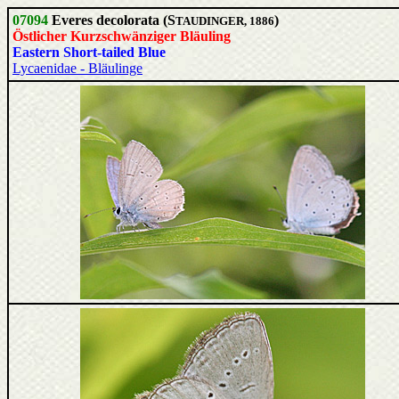
07094
Everes decolorata (S
)
TAUDINGER, 1886
Östlicher Kurzschwänziger Bläuling
Eastern Short-tailed Blue
Lycaenidae - Bläulinge