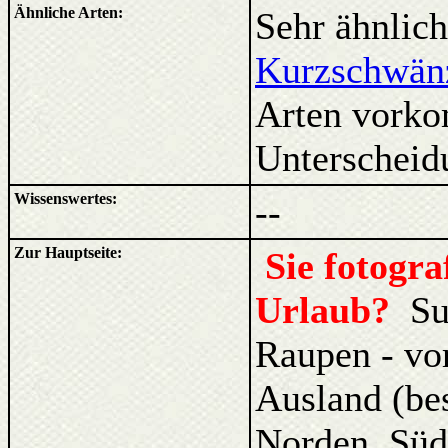
Ähnliche Arten:
Sehr ähnlic
Kurzschwänz
Arten vorko
Unterscheid
Wissenswertes:
--
Zur Hauptseite:
Sie fotogr
Urlaub?
Su
Raupen - vo
Ausland (be
Norden, Süd