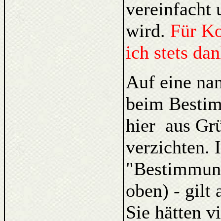
vereinfacht 
wird.
Für K
ich stets da
Auf eine na
beim Bestim
hier aus Gr
verzichten. 
"Bestimmung
oben) - gilt
Sie hätten v