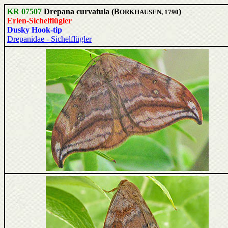
KR 07507
Drepana curvatula (B
)
ORKHAUSEN, 1790
Erlen-Sichelflügler
Dusky Hook-tip
Drepanidae - Sichelflügler