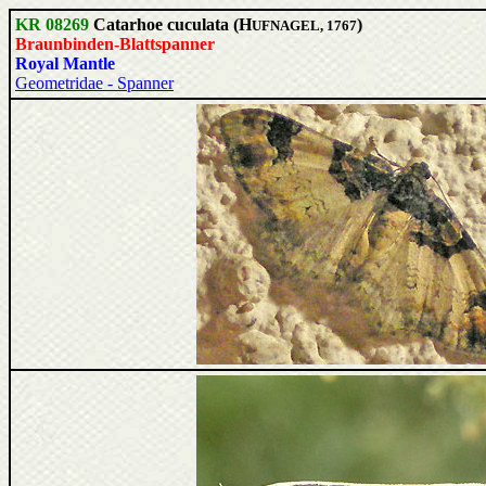
KR 08269
Catarhoe cuculata (H
)
UFNAGEL, 1767
Braunbinden-Blattspanner
Royal Mantle
Geometridae - Spanner