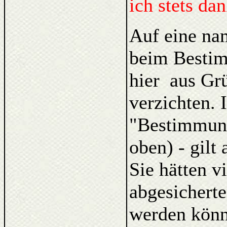
ich stets da
Auf eine na
beim Bestim
hier aus Gr
verzichten. 
"Bestimmung
oben) - gilt
Sie hätten v
abgesicherte
werden könne