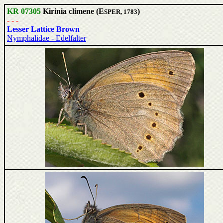
KR 07305
Kirinia climene (E
)
SPER, 1783
- - -
Lesser Lattice Brown
Nymphalidae - Edelfalter