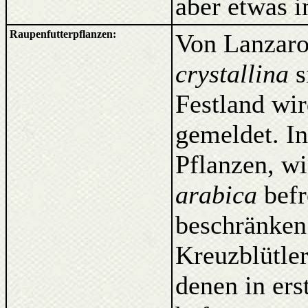
aber etwas in
Raupenfutterpflanzen:
Von Lanzarot
crystallina
s
Festland wir
gemeldet. In
Pflanzen, w
arabica
befr
beschränken 
Kreuzblütle
denen in ers