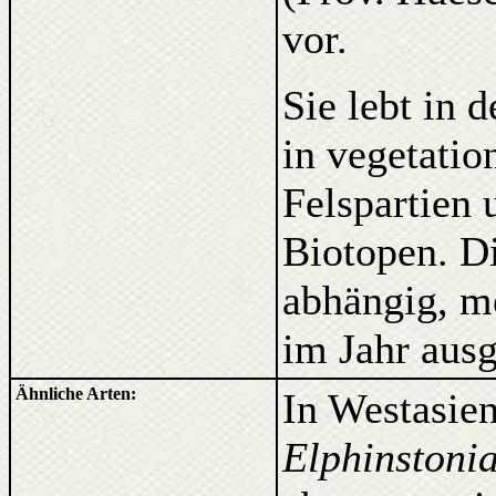
vor.
Sie lebt in 
in vegetati
Felspartien
Biotopen. D
abhängig, m
im Jahr ausg
Ähnliche Arten:
In Westasie
Elphinstoni