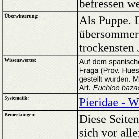
befressen w
Überwinterung:
Als Puppe. D
übersommert
trockensten 
Wissenswertes:
Auf dem spanische
Fraga (Prov. Huesc
gestellt wurden. M
Art,
Euchloe baza
Systematik:
Pieridae - W
Bemerkungen:
Diese Seiten
sich vor al