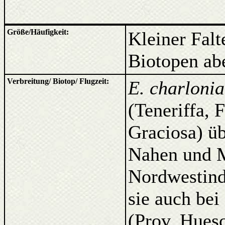
Größe/Häufigkeit:
Kleiner Falte
Biotopen abe
Verbreitung/ Biotop/ Flugzeit:
E. charloni
(Teneriffa, 
Graciosa) ü
Nahen und M
Nordwestind
sie auch bei
(Prov. Hues