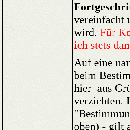
Fortgeschri
vereinfacht 
wird.
Für K
ich stets da
Auf eine na
beim Bestim
hier aus Gr
verzichten. 
"Bestimmung
oben) - gilt