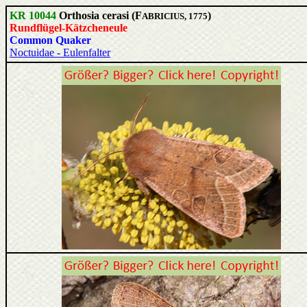
KR 10044
Orthosia cerasi (F
)
ABRICIUS, 1775
Rundflügel-Kätzcheneule
Common Quaker
Noctuidae - Eulenfalter