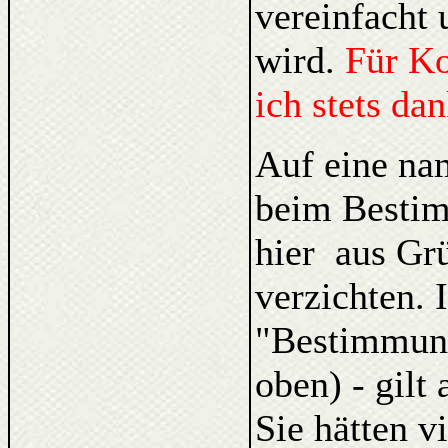
vereinfacht 
wird.
Für K
ich stets da
Auf eine na
beim Bestim
hier aus Gr
verzichten. 
"Bestimmung
oben) - gilt
Sie hätten v