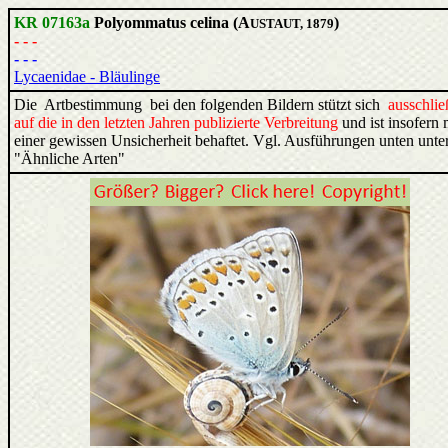
KR 07163a
Polyommatus celina (A
)
USTAUT, 1879
- - -
- - -
Lycaenidae - Bläulinge
Die Artbestimmung bei den folgenden Bildern stützt sich
ausschlie
auf die in den letzten Jahren publizierte Verbreitung
und ist insofern 
einer gewissen Unsicherheit behaftet. Vgl. Ausführungen unten unte
"Ähnliche Arten"