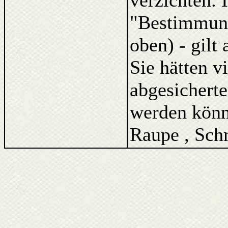
verzichten. 
"Bestimmung
oben) - gilt
Sie hätten v
abgesicherte
werden könne
Raupe , Schm