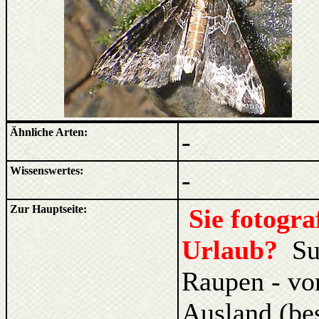
Ähnliche Arten:
-
Wissenswertes:
-
Zur Hauptseite:
Sie fotogr
Urlaub?
Su
Raupen - vo
Ausland (be