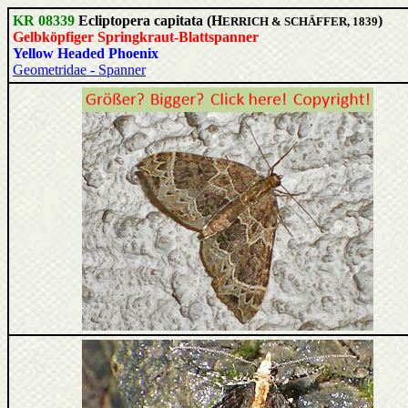
KR 08339
Ecliptopera capitata (H
)
ERRICH & SCHÄFFER, 1839
Gelbköpfiger Springkraut-Blattspanner
Yellow Headed Phoenix
Geometridae - Spanner