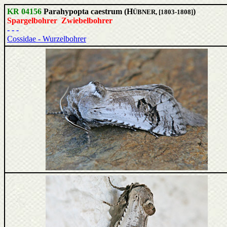
KR 04156
Parahypopta caestrum (H
)
ÜBNER, [1803-1808]
Spargelbohrer Zwiebelbohrer
- - -
Cossidae - Wurzelbohrer