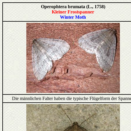
Operophtera brumata (L., 1758)
Kleiner Frostspanner
Winter Moth
Die männlichen Falter haben die typische Flügelform der Spanne