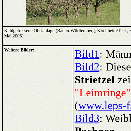
Kahlgefressene Obstanlage (Baden-Württemberg, Kirchheim/Teck, 
Mai 2005)
Weitere Bilder:
Bild1
: Männ
Bild2
: Dies
Strietzel
ze
"Leimringe"
(
www.leps-fs
Bild3
: Weib