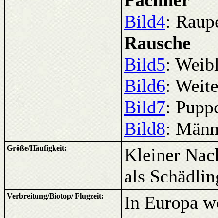
Pachner
Bild4
: Raup
Rausche
Bild5
: Weib
Bild6
: Weit
Bild7
: Pupp
Bild8
: Männ
Größe/Häufigkeit:
Kleiner Nacht
als Schädlin
Verbreitung/Biotop/ Flugzeit:
In Europa we