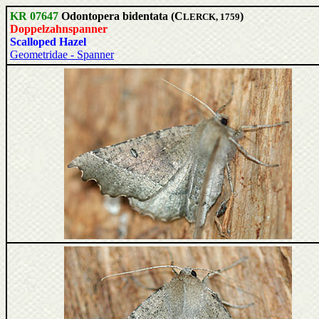
KR 07647
Odontopera bidentata (C
)
LERCK, 1759
Doppelzahnspanner
Scalloped Hazel
Geometridae - Spanner