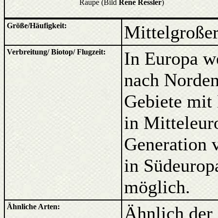
Raupe (Bild
Rene Ressler
)
Größe/Häufigkeit:
Mittelgroßer 
Verbreitung/ Biotop/ Flugzeit:
In Europa we
nach Norden
Gebiete mit 
in Mitteleur
Generation v
in Südeuropa
möglich.
Ähnliche Arten:
Ähnlich der