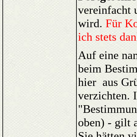
vereinfacht 
wird.
Für K
ich stets da
Auf eine na
beim Bestim
hier aus Gr
verzichten. 
"Bestimmung
oben) - gilt
Sie hätten v