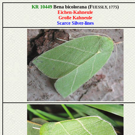
KR 10449
Bena bicolorana (F
)
UESSLY, 1775
Eichen-Kahneule
Große Kahneule
Scarce Silver-lines