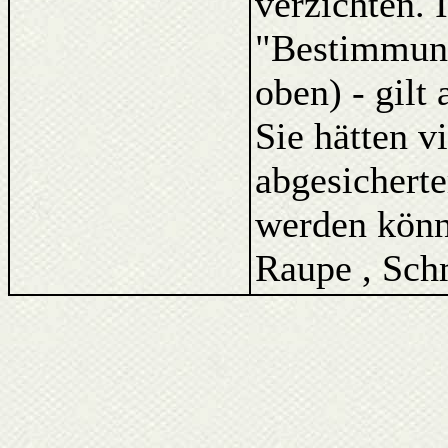
verzichten. 
"Bestimmung
oben) - gilt
Sie hätten v
abgesicherte
werden könne
Raupe , Schm