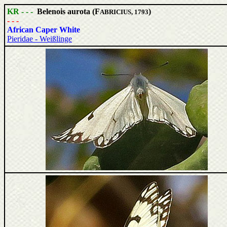
KR - - -
Belenois aurota (F
)
ABRICIUS, 1793
- - -
African Caper White
Pieridae - Weißlinge