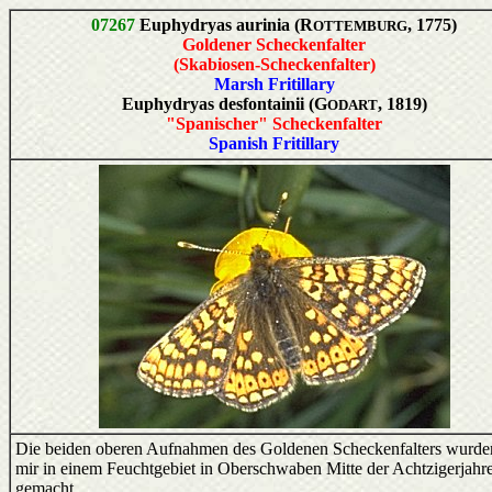
07267
Euphydryas aurinia (R
, 1775)
OTTEMBURG
Goldener Scheckenfalter
(Skabiosen-Scheckenfalter)
Marsh Fritillary
Euphydryas desfontainii (G
, 1819)
ODART
"Spanischer" Scheckenfalter
Spanish Fritillary
Die beiden oberen Aufnahmen des Goldenen Scheckenfalters wurde
mir in einem Feuchtgebiet in Oberschwaben Mitte der Achtzigerjahr
gemacht.