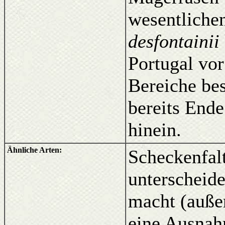
wesentliche
desfontainii
Portugal vor
Bereiche bes
bereits Ende
hinein.
Ähnliche Arten:
Scheckenfalt
unterscheide
macht (auße
eine Ausnah