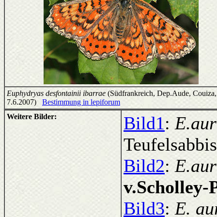
Euphydryas desfontainii ibarrae
(Südfrankreich, Dep.Aude, Couiza,
7.6.2007)
Bestimmung in lepiforum
Weitere Bilder:
Bild1
:
E.aur
Teufelsabbis
Bild2
:
E.aur
v.Scholley-
Bild3
:
E. au