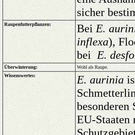
sicher best
Raupenfutterpflanzen:
Bei
E. aurin
inflexa
), Fl
bei
E. desfo
Überwinterung:
Wohl als Raupe.
Wissenswertes:
E. aurinia
is
Schmetterli
besonderen S
EU-Staaten 
Schutzgebie