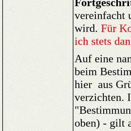
Fortgeschri
vereinfacht 
wird.
Für K
ich stets da
Auf eine na
beim Bestim
hier aus Gr
verzichten. 
"Bestimmung
oben) - gilt