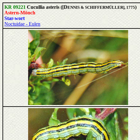
KR 09221
Cucullia asteris ([D
)
ENNIS & SCHIFFERMÜLLER], 1775
Astern-Mönch
Star-wort
Noctuidae - Eulen