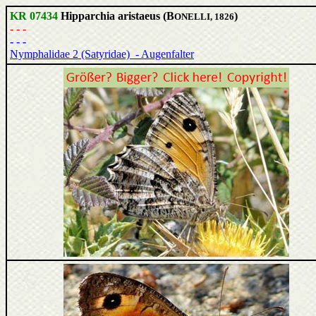
KR 07434
Hipparchia aristaeus (B
)
ONELLI, 1826
- - -
- - -
Nymphalidae 2 (Satyridae) - Augenfalter