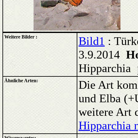
Weitere Bilder :
Bild1
: Türk
3.9.2014
Ho
Hipparchia 
Ähnliche Arten:
Die Art kom
und Elba (+
weitere Art
Hipparchia 
Wissenswertes: