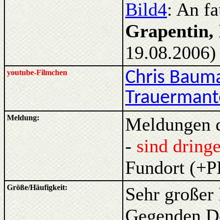
Bild4
: An f
Grapentin,
19.08.2006)
youtube-Filmchen
Chris Baum
Trauermant
Meldung:
Meldungen d
-
sind dring
Fundort (+P
Größe/Häufigkeit:
Sehr großer 
Gegenden Deu