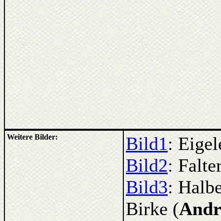
Weitere Bilder:
Bild1
: Eige
Bild2
: Falte
Bild3
: Halb
Birke (
Andr