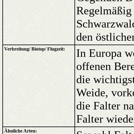
Regelmäßig 
Schwarzwald
den östlich
Verbreitung/ Biotop/ Flugzeit:
In Europa we
offenen Ber
die wichtigs
Weide, vork
die Falter n
Falter wieder
Ähnliche Arten: