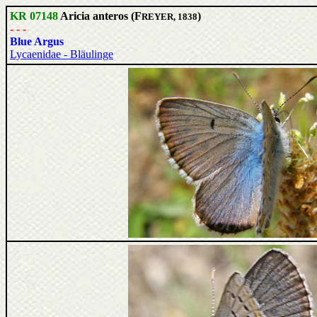
KR 07148
Aricia anteros (F
)
REYER, 1838
- - -
Blue Argus
Lycaenidae - Bläulinge