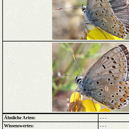
Ähnliche Arten:
- - -
Wissenswertes:
- - -