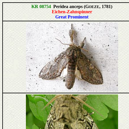
KR 08754
Peridea anceps (G
, 1781)
OEZE
Eichen-Zahnspinner
Great Prominent