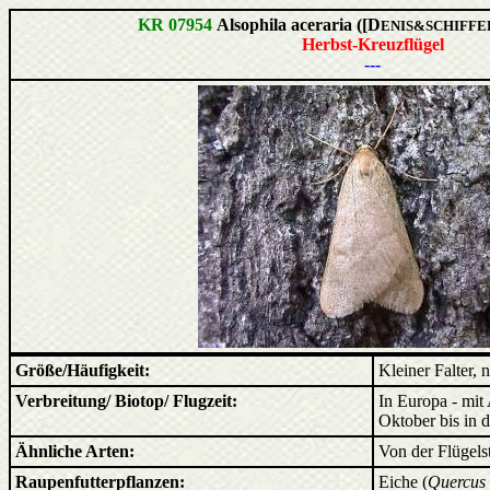
KR 07954
Alsophila aceraria ([D
ENIS&SCHIFF
Herbst-Kreuzflügel
---
Größe/Häufigkeit:
Kleiner Falter,
Verbreitung/ Biotop/ Flugzeit:
In Europa - mit 
Oktober bis in 
Ähnliche Arten:
Von der Flügelst
Raupenfutterpflanzen:
Eiche (
Quercus 