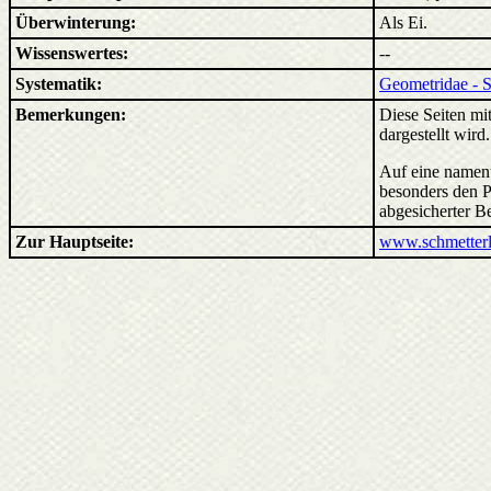
Überwinterung:
Als Ei.
Wissenswertes:
--
Systematik:
Geometridae - 
Bemerkungen:
Diese Seiten mit
dargestellt wird
Auf eine nament
besonders den P
abgesicherter B
Zur Hauptseite:
www.schmetterl