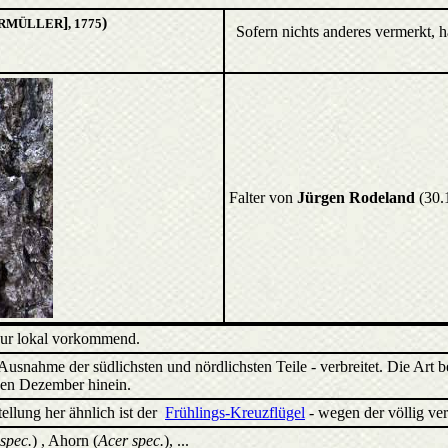
]
)
ERMÜLLER
, 1775
Sofern nichts anderes vermerkt, 
Falter von
Jürgen Rodeland
(30
 nur lokal vorkommend.
Ausnahme der südlichsten und nördlichsten Teile - verbreitet. Die Art 
den Dezember hinein.
ellung her ähnlich ist der
Frühlings-Kreuzflügel
- wegen der völlig ve
spec.
) , Ahorn (
Acer spec.
), ...