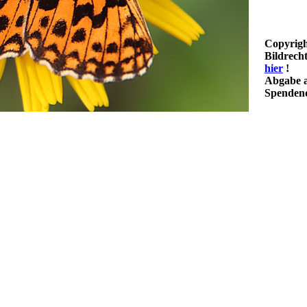
Copyrigh
Bildrech
hier
!
Abgabe a
Spendenq